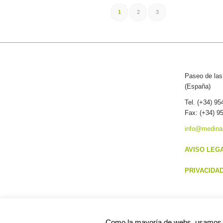
1
2
3
Paseo de las 
(España)
Tel. (+34) 9
Fax: (+34) 9
info@medina
AVISO LEG
PRIVACIDA
Como la mayoría de webs, usamos 