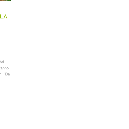
 LA
del
stanno
ri. "Da