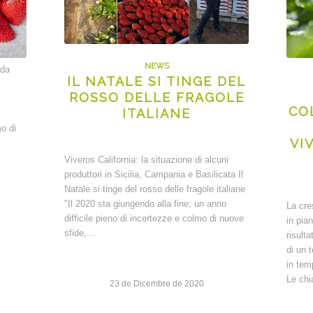
NEWS
nda
IL NATALE SI TINGE DEL
ROSSO DELLE FRAGOLE
CO
ITALIANE
o di
VI
Viveros California: la situazione di alcuni
produttori in Sicilia, Campania e Basilicata Il
Natale si tinge del rosso delle fragole italiane
"Il 2020 sta giungendo alla fine; un anno
La cre
difficile pieno di incertezze e colmo di nuove
in pia
sfide,…
risult
di un 
in temp
Le ch
23 de Dicembre de 2020