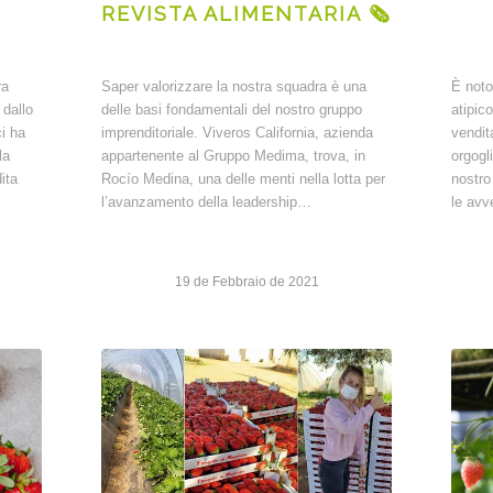
REVISTA ALIMENTARIA 🗞
ra
Saper valorizzare la nostra squadra è una
È noto
 dallo
delle basi fondamentali del nostro gruppo
atipico
i ha
imprenditoriale. Viveros California, azienda
vendit
la
appartenente al Gruppo Medima, trova, in
orgogli
ita
Rocío Medina, una delle menti nella lotta per
nostro
l’avanzamento della leadership…
le avv
19 de Febbraio de 2021