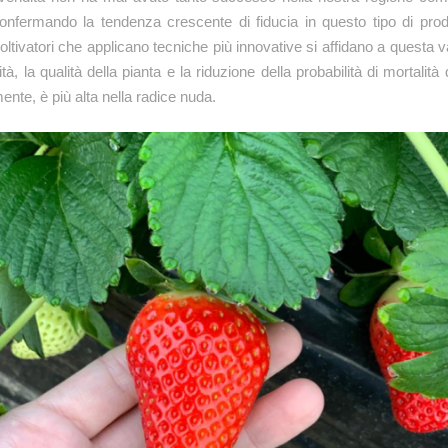
onfermando la tendenza crescente di fiducia in questo tipo di pro
coltivatori che applicano tecniche più innovative si affidano a questa v
à, la qualità della pianta e la riduzione della probabilità di mortalità 
ente, è più alta nella radice nuda.