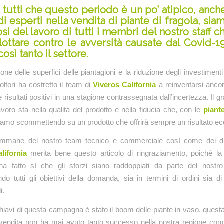
 tutti che questo periodo è un po’ atipico, anche
di esperti nella vendita di piante di fragola, si
si del lavoro di tutti i membri del nostro staff 
lottare contro le avversità causate dal Covid-1
così tanto il settore.
one delle superfici delle piantagioni e la riduzione degli investimenti
oltori ha costretto il team di
Viveros California
a reinventarsi anco
 risultati positivi in una stagione contrassegnata dall’incertezza. Il 
avoro sta nella qualità del prodotto e nella fiducia che, con le
piante
tiamo scommettendo su un prodotto che offrirà sempre un risultato ecc
immane del nostro team tecnico e commerciale così come dei di
lifornia
merita bene questo articolo di ringraziamento, poiché la
ha fatto sì che gli sforzi siano raddoppiati da parte del nostro
do tutti gli obiettivi della domanda, sia in termini di ordini sia di
i.
hiavi di questa campagna è stato il boom delle piante in vaso, questa 
 vendita non ha mai avuto tanto successo nella nostra regione com