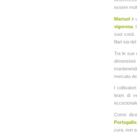
essere molt
Marisol
è u
vigorosa
. 
suoi costi.
filari sia d
Tra le sue 
dimensioni
mantenendo
mercato del
I coltivato
team di ve
eccezionale
Come dic
Portogallo
cura, non so