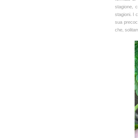
stagione, c
stagioni. I 
sua precocit
che, solitam