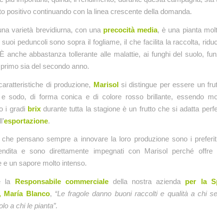
o positivo continuando con la linea crescente della domanda.
na varietà brevidiurna, con una
precocità media
, è una pianta mo
I suoi peduncoli sono sopra il fogliame, il che facilita la raccolta, rid
 È anche abbastanza tollerante alle malattie, ai funghi del suolo, fu
el primo sia del secondo anno.
caratteristiche di produzione,
Marisol
si distingue per essere un frut
 e sodo, di forma conica e di colore rosso brillante, essendo mo
 i gradi
brix
durante tutta la stagione è un frutto che si adatta perf
l’
esportazione
.
ri che pensano sempre a innovare la loro produzione sono i preferit
ndita e sono direttamente impegnati con Marisol perché offre 
 e un sapore molto intenso.
e la
Responsabile commerciale
della nostra azienda
per la S
, María Blanco
,
“Le fragole danno buoni raccolti e qualità a chi 
lo a chi le pianta”.