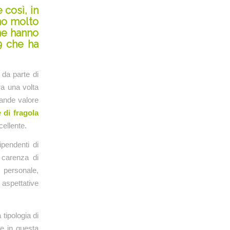
 così, in
amo molto
che hanno
9 che ha
 da parte di
ra una volta
grande valore
 di fragola
ellente.
pendenti di
 carenza di
 personale,
 aspettative
tipologia di
e in questa