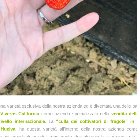
na varietà esclusiva della nostra azienda ed è diventata una delle ba
i
Viveros California
come azienda specializzata nella
vendita dell
livello internazionale
. La
“culla dei coltivatori di fragole” i
i
Huelva
, ha questa varietà all’interno della nostra azienda com
iù importanti, quindi, il rendimento, durante questa campagna, sta