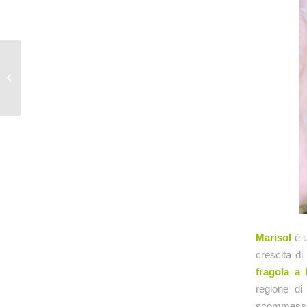
Marisol
è u
crescita d
fragola a 
regione d
scommesse p