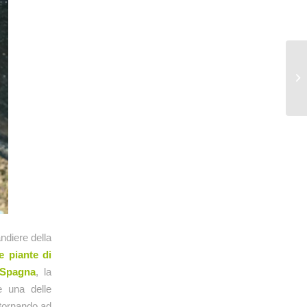
ndiere della
e piante di
n Spagna
, la
e una delle
 tornando ad