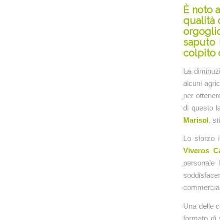
È noto a
qualità 
orgoglio
saputo 
colpito 
La diminuzi
alcuni agric
per ottenere
di questo l
Marisol
, s
Lo sforzo 
Viveros Ca
personale 
soddisfacen
commercial
Una delle c
formato di