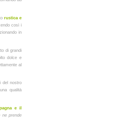
lto
rustica e
ucendo così i
nzionando in
to di grandi
lto dolce e
ettamente al
i del nostro
una qualità
pagna e il
se ne prende