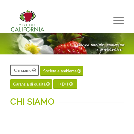
Chi siamo
Società e ambiente
Garanzia di qualità
I+D+I
CHI SIAMO