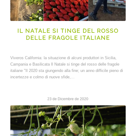
IL NATALE SI TINGE DEL ROSSO
DELLE FRAGOLE ITALIANE
Viveros California: la situazione di alcuni produttori in Sicilia,
Campania e Basilicata Il Natale si tinge del rosso delle fragole
italiane "Il 2020 sta giungendo alla fine; un anno difficile pieno di
incertezze e colmo di nuove sfide,…
23 de Dicembre de 2020