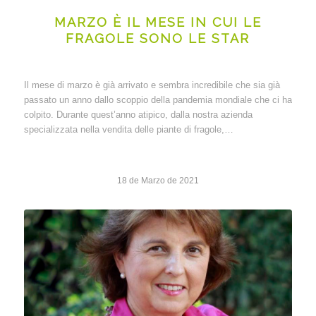
MARZO È IL MESE IN CUI LE
FRAGOLE SONO LE STAR
Il mese di marzo è già arrivato e sembra incredibile che sia già
passato un anno dallo scoppio della pandemia mondiale che ci ha
colpito. Durante quest’anno atipico, dalla nostra azienda
specializzata nella vendita delle piante di fragole,…
18 de Marzo de 2021