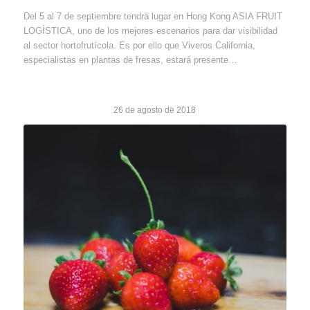
Del 5 al 7 de septiembre tendrá lugar en Hong Kong ASIA FRUIT
LOGÍSTICA, uno de los mejores escenarios para dar visibilidad
al sector hortofrutícola. Es por ello que Viveros California,
especialistas en plantas de fresas, estará presente…
26 de agosto de 2018