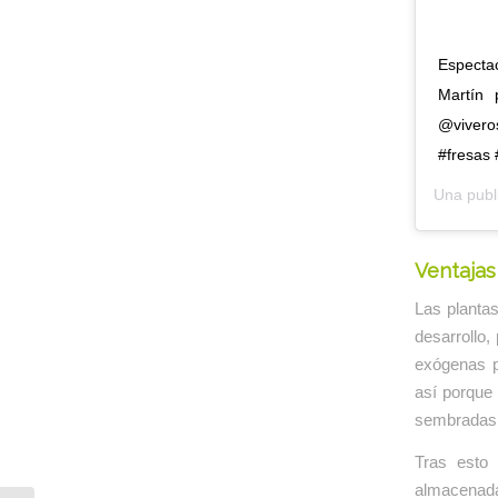
Especta
Martín
@vivero
#fresas 
Una publ
Ventajas
Las planta
desarrollo,
exógenas p
así porque 
sembradas 
Tras esto 
almacenada