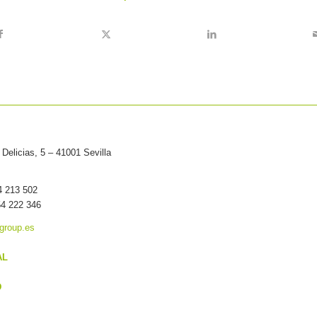
Delicias, 5 – 41001 Sevilla
54 213 502
54 222 346
group.es
AL
D