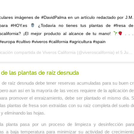
culares imágenes de #DavidPalma en un artículo redactado por J.M.
 para #HOY.es
¿Todavía no tienes tus plantas de #fresa de
scalifornia? ¡El mejor producto al alcance de tu mano!
. . .
#europa #cultivo #viveros #california #agricultura #spain
icación compartida de
Viveros California
(@viveroscalifornia) el
5 Jun, 2018 a las 3:39 PDT
 de las plantas de raíz desnuda
s de raíz desnuda debe tener reservas acumuladas para su buen cr
 pero aun así en la mayoría de las veces requiere de la aplicación d
ara promover el enraizamiento, debe ser plantado el mismo día. S
las plantas de fresa son extraídas con su raíz completa del suelo 
y eliminando las hojas.
la planta pasa por un proceso de limpieza y desinfección par
s a baja temperatura para minimizar su actividad de crecimiento