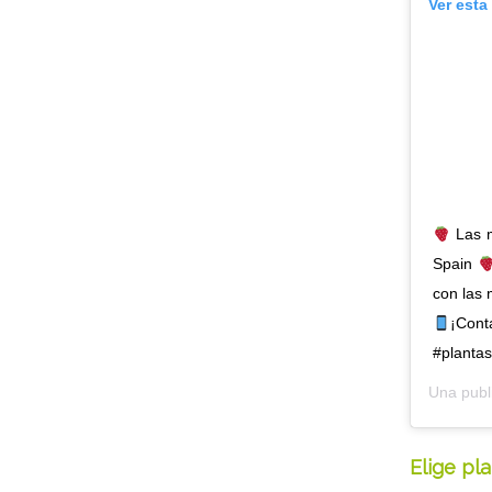
Ver esta
Las m
Spain
con las 
¡Cont
#plantas
Una publ
Elige pl