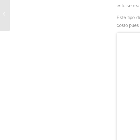
esto se real
Así fue nuestro paso
Este tipo 
por Asia Fruit Logística
costo pues 