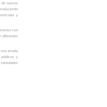
o de nuevos
produciendo
ortícolas y
promiso con
n diferentes
 una amplia
 públicos y
e variedades