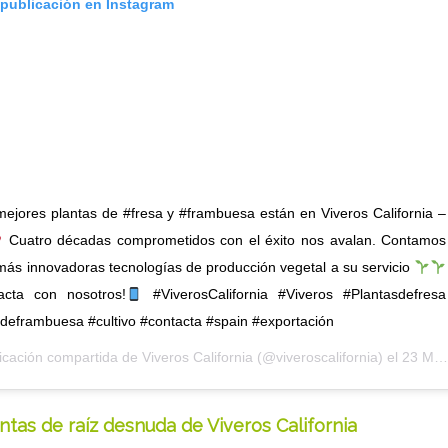
 publicación en Instagram
ejores plantas de #fresa y #frambuesa están en Viveros California –
Cuatro décadas comprometidos con el éxito nos avalan. Contamos
más innovadoras tecnologías de producción vegetal a su servicio
acta con nosotros!
#ViverosCalifornia #Viveros #Plantasdefresa
deframbuesa #cultivo #contacta #spain #exportación
icación compartida de
Viveros California
(@viveroscalifornia) el
23 Mar, 2018 a las 6:24 PDT
antas de raíz desnuda de Viveros California