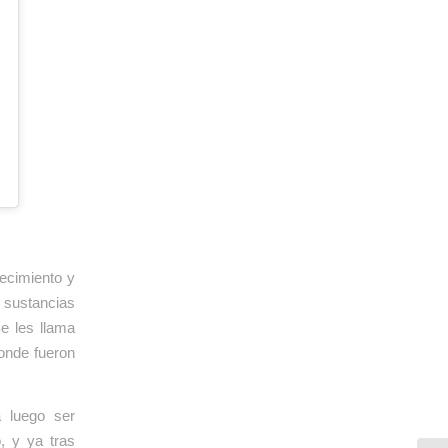
ecimiento y
e sustancias
e les llama
donde fueron
a luego ser
, y ya tras