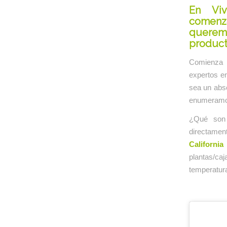
En Viv
comenz
querem
product
Comienza l
expertos e
sea un abso
enumeramos 
¿Qué son 
directame
California
plantas/ca
temperatur