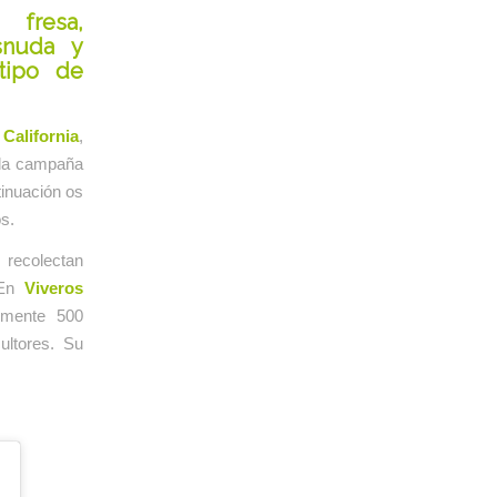
 fresa,
snuda y
tipo de
California
,
 la campaña
tinuación os
s.
recolectan
 En
Viveros
lmente 500
ultores. Su