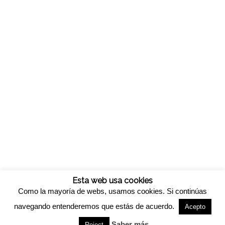
Esta web usa cookies
Como la mayoría de webs, usamos cookies. Si continúas
navegando entenderemos que estás de acuerdo.
Acepto
© Copyright -
Viveros california
-
Enfold WordPress Theme by Kriesi
Saber más
Reject