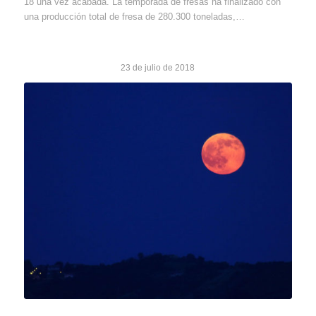
18 una vez acabada. La temporada de fresas ha finalizado con
una producción total de fresa de 280.300 toneladas,…
23 de julio de 2018