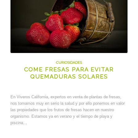
CURIOSIDADES
COME FRESAS PARA EVITAR
QUEMADURAS SOLARES
En Viveros California, expertos en venta de plantas de fresas,
nos tomamos muy en serio la salud y por ello ponemos en valor
las propiedades que los frutos de fresas hacen en nuestro
organismo. Estamos ya en verano y el tiempo de playa y
piscina…