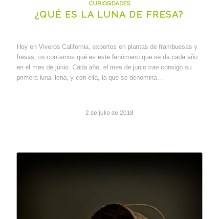
CURIOSIDADES
¿QUÉ ES LA LUNA DE FRESA?
Hoy en Viveros California, expertos en plantas de frambuesas y
fresas, os contamos qué es este fenómeno que se da cada año
en el mes de junio. Cada año, el mes de junio trae consigo su
primera luna llena, y con ella, la que se denomina…
2 de julio de 2018