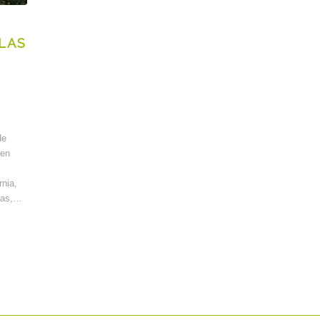
LAS
de
 en
rnia,
esas,…