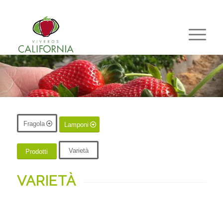
Fragola
Lamponi
Varietà
Prodotti
VARIETÀ