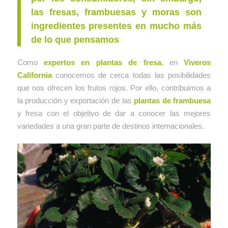
las fresas, frambuesas y moras son
ingredientes presentes en mucho más
de lo que pensamos
Como
expertos en plantas de fresa
, en
Viveros
California
conocemos de cerca todas las posibilidades
que nos ofrecen los frutos rojos. Por ello, contribuimos a
la producción y exportación de las
plantas de frambuesa
y fresa con el objetivo de dar a conocer las mejores
variedades a una gran parte de destinos internacionales.