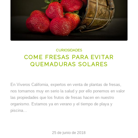
CURIOSIDADES
COME FRESAS PARA EVITAR
QUEMADURAS SOLARES
En Viveros California, expertos en venta de plantas de fresas,
nos tomamos muy en serio la salud y por ello ponemos en valor
las propiedades que los frutos de fresas hacen en nuestro
organismo. Estamos ya en verano y el tiempo de playa y
piscina…
25 de junio de 2018