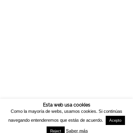
Esta web usa cookies
Como la mayoría de webs, usamos cookies. Si continúas
navegando entenderemos que estás de acuerdo.
Acepto
© Copyright -
Viveros california
-
Enfold WordPress Theme by Kriesi
Saber más
Reject