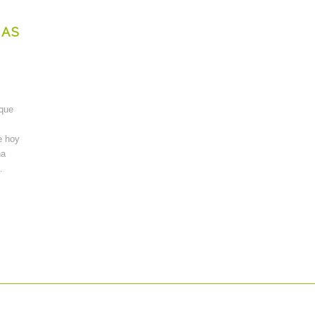
SAS
 que
e hoy
ha
…