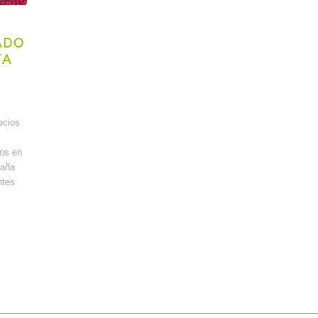
ADO
TA
ecios
tos en
paña
ntes