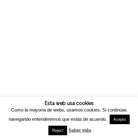
Esta web usa cookies
Como la mayoría de webs, usamos cookies. Si continúas
navegando entenderemos que estás de acuerdo.
Acepto
© Copyright -
Viveros california
-
Enfold WordPress Theme by Kriesi
Saber más
Reject