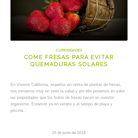
CURIOSIDADES
COME FRESAS PARA EVITAR
QUEMADURAS SOLARES
En Viveros California, expertos en venta de plantas de fresas,
nos tomamos muy en serio la salud y por ello ponemos en valor
las propiedades que los frutos de fresas hacen en nuestro
organismo. Estamos ya en verano y el tiempo de playa y
piscina…
25 de junio de 2018