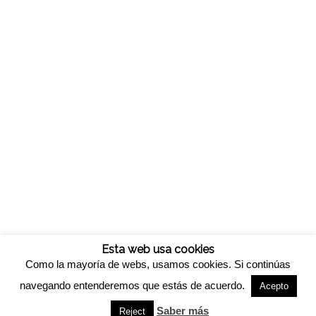
Esta web usa cookies
Como la mayoría de webs, usamos cookies. Si continúas
navegando entenderemos que estás de acuerdo.
Acepto
© Copyright -
Viveros california
-
Enfold WordPress Theme by Kriesi
Saber más
Reject