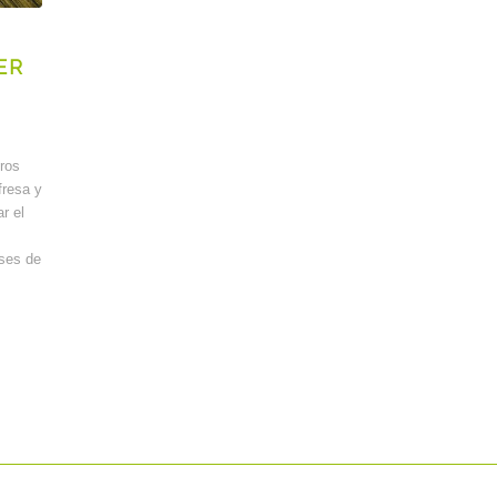
ER
ros
fresa y
r el
ses de