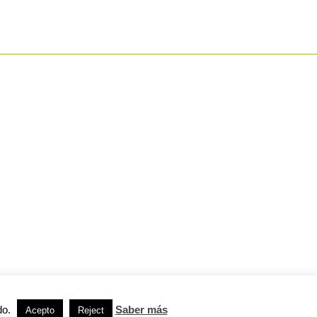
do.
Saber más
Acepto
Reject