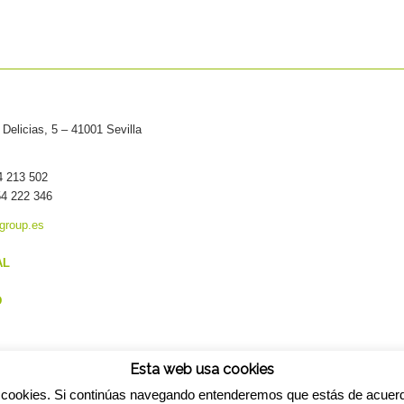
Delicias, 5 – 41001 Sevilla
54 213 502
54 222 346
group.es
AL
D
Esta web usa cookies
cookies. Si continúas navegando entenderemos que estás de acuer
ress Theme by Kriesi