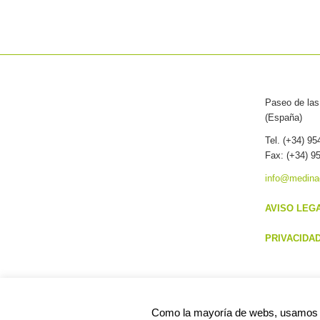
Paseo de las 
(España)
Tel. (+34) 9
Fax: (+34) 9
info@medina
AVISO LEG
PRIVACIDA
Como la mayoría de webs, usamos 
© Copyright -
Viveros california
-
Enfold WordP