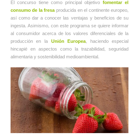
El concurso tiene como principal objetivo
fomentar el
consumo de la fresa
producida en el continente europeo,
así como dar a conocer las ventajas y beneficios de su
ingesta. Asimismo, con este programa se quiere informar
al consumidor acerca de los valores diferenciales de la
producción en la
Unión Europea
, haciendo especial
hincapié en aspectos como la trazabilidad, seguridad
alimentaria y sostenibilidad medioambiental.