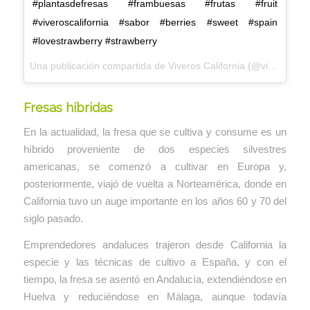
#plantasdefresas #frambuesas #frutas #fruit
#viveroscalifornia #sabor #berries #sweet #spain
#lovestrawberry #strawberry
Una publicación compartida de
Viveros California
(@viveroscalifornia) el
Fresas híbridas
En la actualidad, la fresa que se cultiva y consume es un
híbrido proveniente de dos especies silvestres
americanas, se comenzó a cultivar en Europa y,
posteriormente, viajó de vuelta a Norteamérica, donde en
California tuvo un auge importante en los años 60 y 70 del
siglo pasado.
Emprendedores andaluces trajeron desde California la
especie y las técnicas de cultivo a España, y con el
tiempo, la fresa se asentó en Andalucía, extendiéndose en
Huelva y reduciéndose en Málaga, aunque todavía