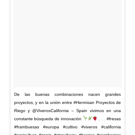
De las buenas combinaciones nacen grandes
proyectos, y en la unión entre #Hermisan Proyectos de
Riego y @ViverosCalifornia – Spain vivimos en una
constante búsqueda de innovación
. . . #fresas
#frambuesas #europa #cultivo #viveros #california
#agricultura #spain #strawberry #berries #raspberries