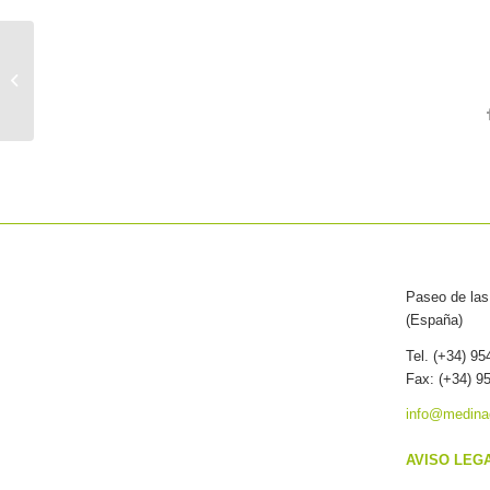
LA INVESTIGACIÓN
ES LA BASE DE TODO
PROYECTO
Paseo de las 
(España)
Tel. (+34) 9
Fax: (+34) 9
info@medina
AVISO LEG