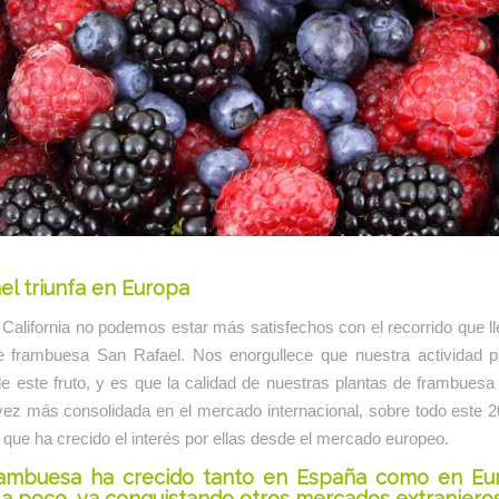
el triunfa en Europa
California no podemos estar más satisfechos con el recorrido que l
e frambuesa San Rafael. Nos enorgullece que nuestra actividad 
e este fruto, y es que la calidad de nuestras plantas de frambues
vez más consolidada en el mercado internacional, sobre todo este 2
l que ha crecido el interés por ellas desde el mercado europeo.
rambuesa ha crecido tanto en España como en Eur
a poco, va conquistando otros mercados extranjero