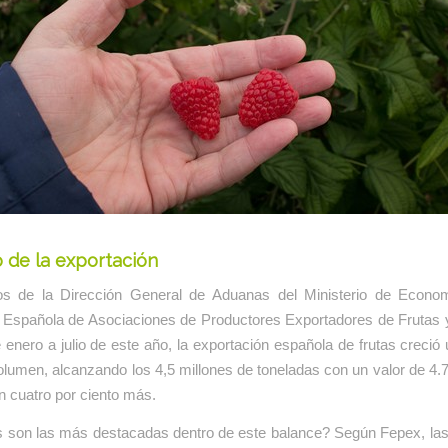
de la exportación
s de la Dirección General de Aduanas del Ministerio de Econo
 Española de Asociaciones de Productores Exportadores de Frutas y
 enero a julio de este año, la exportación española de frutas creció 
olumen, alcanzando los 4,5 millones de toneladas con un valor de 4.
n cuatro por ciento más.
s son las más destacadas dentro de este balance? Según Fepex, las 