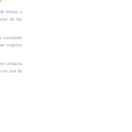
 de fresas y
una de las
n constante
ner mejores
 en contacto
en en una de