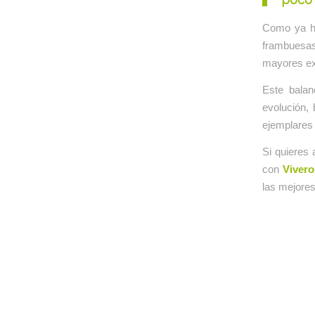
Como ya h
frambuesa
mayores ex
Este balan
evolución,
ejemplares
Si quieres 
con
Vivero
las mejore