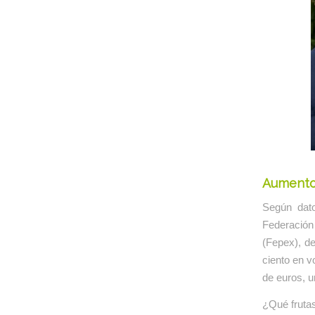
Aumento 
Según dato
Federación
(Fepex), de
ciento en v
de euros, u
¿Qué fruta