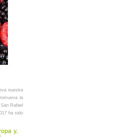
leva nuestra
promueva la
a San Rafael
017 ha sido
opa y,
s