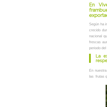
En
Viv
frambu
exporta
Según ha i
crecido dur
nacional q
frescas au
periodo del 
La e
respe
En nuestr
las frutas 