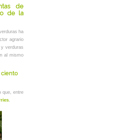
ntas de
to de la
 verduras ha
ctor agrario
 y verduras
ón al mismo
ciento
 que, entre
ries
.