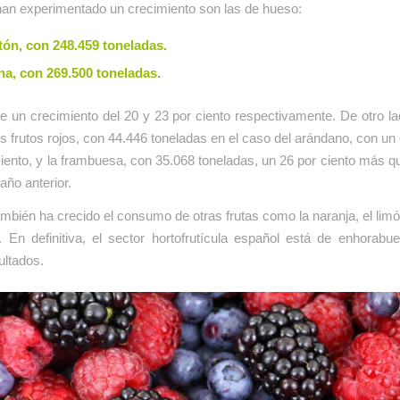
han experimentado un crecimiento son las de hueso:
ón, con 248.459 toneladas.
na, con 269.500 toneladas.
 un crecimiento del 20 y 23 por ciento respectivamente. De otro l
s frutos rojos, con 44.446 toneladas en el caso del arándano, con un
ciento, y la frambuesa, con 35.068 toneladas, un 26 por ciento más 
año anterior.
bién ha crecido el consumo de otras frutas como la naranja, el limó
. En definitiva, el sector hortofrutícula español está de enhorabu
ultados.