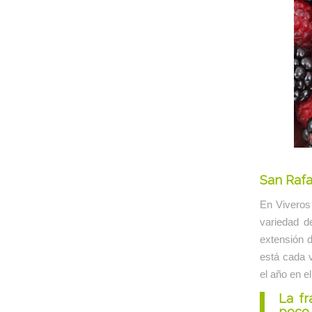
San Rafa
En Viveros 
variedad d
extensión d
está cada 
el año en e
La f
poco 