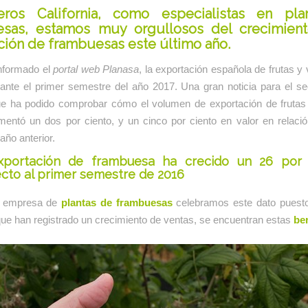
eros California
, como especialistas en
pla
esas
, estamos muy orgullosos del crecimien
ción de frambuesas este último año.
nformado el
portal web Planasa
, la exportación española de frutas y
ante el primer semestre del año 2017. Una gran noticia para el se
ue ha podido comprobar cómo el volumen de exportación de frutas
mentó un dos por ciento, y un cinco por ciento en valor en relaci
año anterior.
xportación de frambuesa ha crecido un 26 por 
cto al primer semestre de 2016
a empresa de
plantas de frambuesas
celebramos este dato puesto
que han registrado un crecimiento de ventas, se encuentran estas
ber