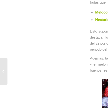
frutas que 
Melocot
Nectari
Esto supone
destacan lo
del 32 por 
periodo del 
Además, tam
y el melón
Los nuevos requisitos
buenos res
del cultivo de la
frambuesa