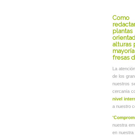
Como 
redacta
plantas
orienta
alturas
mayoría
fresas
d
La atención
de los gra
nuestros s
cercanía c
nivel inter
a nuestro 
‘Comprome
nuestra emp
en nuestra