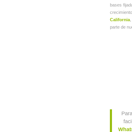
bases fija
crecimiento
California
,
parte de nu
Para
fac
What