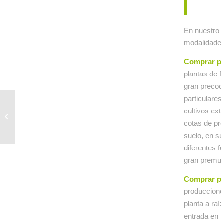
En nuestro 
modalidade
Comprar pl
plantas de 
gran precoc
particulare
Optimismo en la
cultivos ex
producción de Marisol,
cotas de pr
grandes resultados
suelo, en s
diferentes 
gran premur
Comprar pl
produccione
planta a r
entrada en 