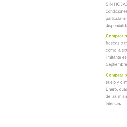
SIN HOJAS. 
condiciones
particular
disponibilid
Comprar pl
frescas o f
como la ex
limitante e
Septiembre
Comprar pl
suelo y cli
Enero, cuan
de las mis
latencia.