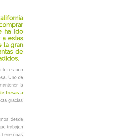
lifornia
 comprar
e ha ido
 a estas
 la gran
antas de
adidos.
uctor es uno
esa. Uno de
mantener la
de fresas a
cta gracias
emos desde
que trabajan
, tiene unas