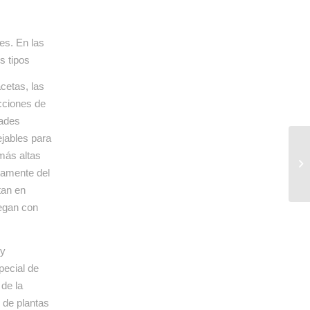
es. En las
s tipos
cetas, las
ucciones de
dades
ejables para
 más altas
tamente del
tan en
regan con
 y
pecial de
de la
 de plantas