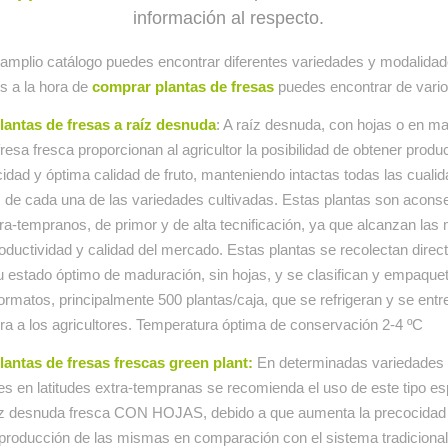
información al respecto.
amplio catálogo puedes encontrar diferentes variedades y modalidad
s a la hora de
comprar plantas de fresas
puedes encontrar de vario
antas de fresas a raíz desnuda
: A raíz desnuda, con hojas o en ma
fresa fresca proporcionan al agricultor la posibilidad de obtener prod
idad y óptima calidad de fruto, manteniendo intactas todas las cuali
s de cada una de las variedades cultivadas. Estas plantas son acons
tra-tempranos, de primor y de alta tecnificación, ya que alcanzan las
oductividad y calidad del mercado. Estas plantas se recolectan direc
u estado óptimo de maduración, sin hojas, y se clasifican y empaque
formatos, principalmente 500 plantas/caja, que se refrigeran y se ent
a a los agricultores. Temperatura óptima de conservación 2-4 ºC
antas de fresas frescas green plant:
En determinadas variedades
s en latitudes extra-tempranas se recomienda el uso de este tipo es
aíz desnuda fresca CON HOJAS, debido a que aumenta la precocidad 
producción de las mismas en comparación con el sistema tradicional