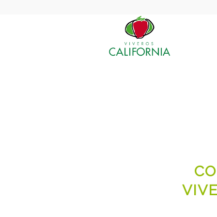
CO
VIV