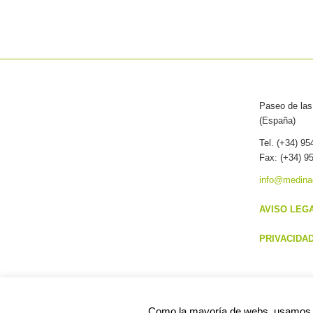
Paseo de las 
(España)
Tel. (+34) 9
Fax: (+34) 9
info@medina
AVISO LEG
PRIVACIDA
Como la mayoría de webs, usamos 
© Copyright -
Viveros california
-
Enfold WordP