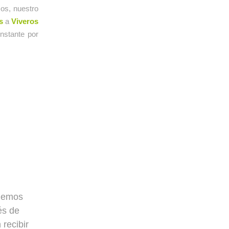
os, nuestro
s
a
Viveros
nstante por
 hemos
és de
recibir