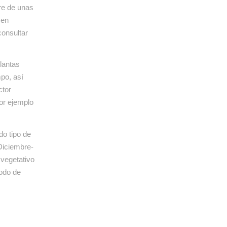
re de unas
cen
onsultar
plantas
mpo, así
tor
or ejemplo
o tipo de
 Diciembre-
 vegetativo
odo de