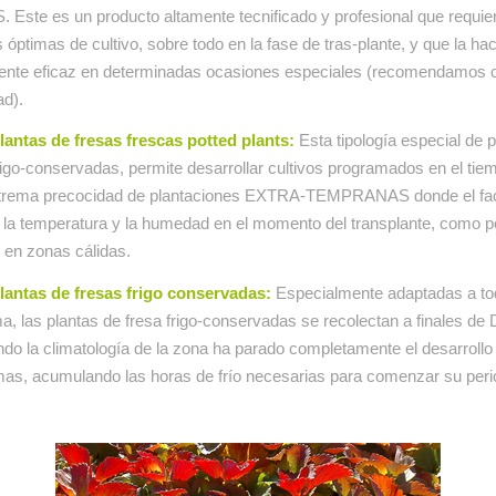
Este es un producto altamente tecnificado y profesional que requie
 óptimas de cultivo, sobre todo en la fase de tras-plante, y que la ha
mente eficaz en determinadas ocasiones especiales (recomendamos c
ad).
antas de fresas frescas potted plants:
Esta tipología especial de 
rigo-conservadas, permite desarrollar cultivos programados en el tie
trema precocidad de plantaciones EXTRA-TEMPRANAS donde el fac
s la temperatura y la humedad en el momento del transplante, como p
 en zonas cálidas.
antas de fresas frigo conservadas:
Especialmente adaptadas a tod
ma, las plantas de fresa frigo-conservadas se recolectan a finales de
do la climatología de la zona ha parado completamente el desarrollo
mas, acumulando las horas de frío necesarias para comenzar su peri