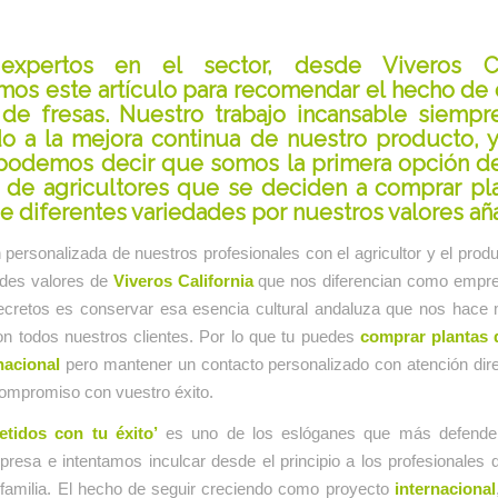
expertos en el sector, desde
Viveros Ca
mos este artículo para recomendar el hecho de
 de fresas. Nuestro trabajo incansable siempr
do a la mejora continua de nuestro producto, y
 podemos decir que somos la primera opción de
 de agricultores que se deciden a
comprar pl
e diferentes variedades por nuestros valores añ
 personalizada de nuestros profesionales con el agricultor y el prod
ndes valores de
Viveros California
que nos diferencian como empr
ecretos es conservar esa esencia cultural andaluza que nos hace 
on todos nuestros clientes. Por lo que tu puedes
comprar plantas 
nacional
pero mantener un contacto personalizado con atención dire
compromiso con vuestro éxito.
tidos con tu éxito’
es uno de los eslóganes que más defend
resa e intentamos inculcar desde el principio a los profesionales 
 familia. El hecho de seguir creciendo como proyecto
internacional