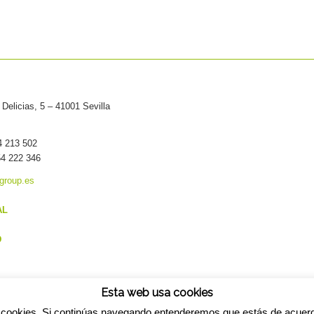
Delicias, 5 – 41001 Sevilla
54 213 502
54 222 346
group.es
AL
D
Esta web usa cookies
cookies. Si continúas navegando entenderemos que estás de acuer
ress Theme by Kriesi