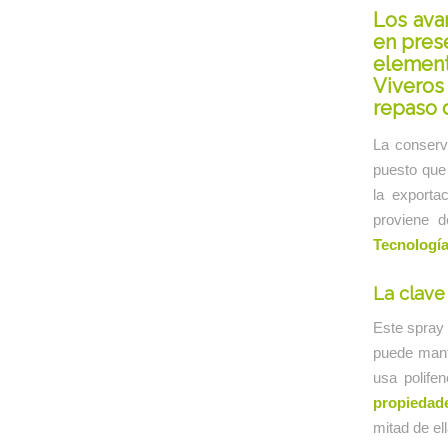
Los ava
en pres
element
Viveros 
repaso 
La conserv
puesto que 
la exporta
proviene d
Tecnologí
La clave
Este spray 
puede mant
usa polifen
propiedade
mitad de el