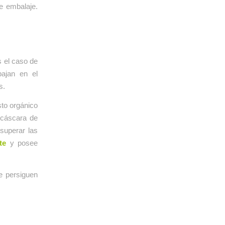
e embalaje.
s el caso de
bajan en el
s.
to orgánico
 cáscara de
superar las
te
y posee
ue persiguen