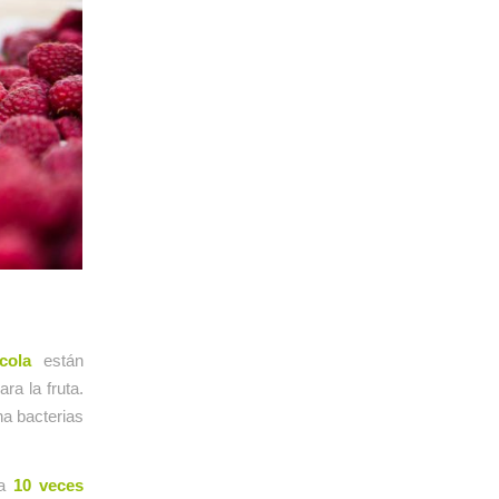
cola
están
ra la fruta.
na bacterias
ta
10 veces