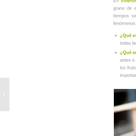
En
Viveros
grano de a
tiempos s
fenómenos
¿Qué es
todas l
¿Qué en
antes o
los fru
importan
Contacta con los
expertos en plantas de
fresa y frambuesa