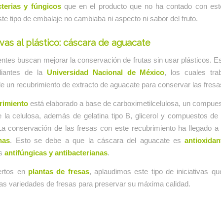
terias y fúngicos
que en el producto que no ha contado con est
e tipo de embalaje no cambiaba ni aspecto ni sabor del fruto.
ivas al plástico: cáscara de aguacate
entes buscan mejorar la conservación de frutas sin usar plásticos. E
diantes de la
Universidad Nacional de México
, los cuales tra
de un recubrimiento de extracto de aguacate para conservar las fresa
rimiento
está elaborado a base de carboximetilcelulosa, un compues
e la celulosa, además de gelatina tipo B, glicerol y compuestos de
La conservación de las fresas con este recubrimiento ha llegado a 
nas
. Esto se debe a que la cáscara del aguacate es
antioxidan
s
antifúngicas y antibacterianas
.
rtos en
plantas de fresas
, aplaudimos este tipo de iniciativas q
as variedades de fresas para preservar su máxima calidad.