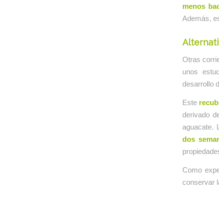
menos bac
Además, est
Alternat
Otras corri
unos estu
desarrollo 
Este
recub
derivado d
aguacate. 
dos sema
propiedade
Como expe
conservar l