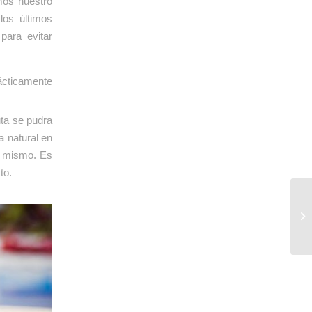
os nuestro
los últimos
ara evitar
rácticamente
uta se pudra
a natural en
l mismo. Es
to.