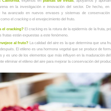
 California
, expertos en
plantas de fresas
, apoyamos y aportam
rena en la investigación e innovación del sector. De hecho, en 
e ha avanzado en nuevos envases y sistemas de conservación p
 como el
cracking
o el envejecimiento del fruto.
 el cracking?
El cracking es la rotura de la epidermis de la fruta, p
as frutas están expuestas a este fenómeno.
vejece al fruto?
La calidad del aire es la que determina que una fr
 después. El etileno es una hormona vegetal que se produce de form
tos y es uno de los elementos que más influyen en la maduración de
te eliminar el etileno del aire para mejorar la conservación del produc