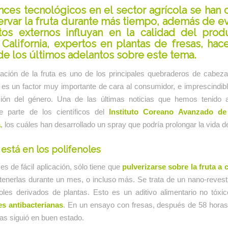
nces tecnológicos en el sector agrícola se han 
ervar la fruta durante más tiempo, además de ev
os externos influyan en la calidad del prod
California
, expertos en
plantas de fresas
, hac
de los últimos adelantos sobre este tema.
ación de la fruta es uno de los principales quebraderos de cabeza 
es un factor muy importante de cara al consumidor, e imprescindib
ción del género. Una de las últimas noticias que hemos tenido a
e parte de los científicos del
Instituto Coreano Avanzado de
a
, los cuáles han desarrollado un spray que podría prolongar la vida de 
 está en los polifenoles
es de fácil aplicación, sólo tiene que
pulverizarse sobre la fruta a
enerlas durante un mes, o incluso más. Se trata de un nano-revest
oles derivados de plantas. Esto es un aditivo alimentario no tóxi
s antibacterianas
. En un ensayo con fresas, después de 58 horas
las siguió en buen estado.