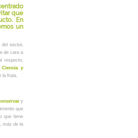
centrado
itar que
ucto. En
emos un
del sector,
le de cara a
l respecto,
 Ciencia y
la fruta.
 conservar
y
imiento que
co que tiene
, más de la