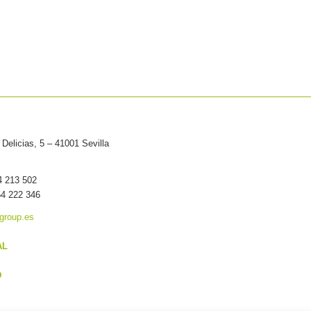
Delicias, 5 – 41001 Sevilla
54 213 502
54 222 346
group.es
AL
D