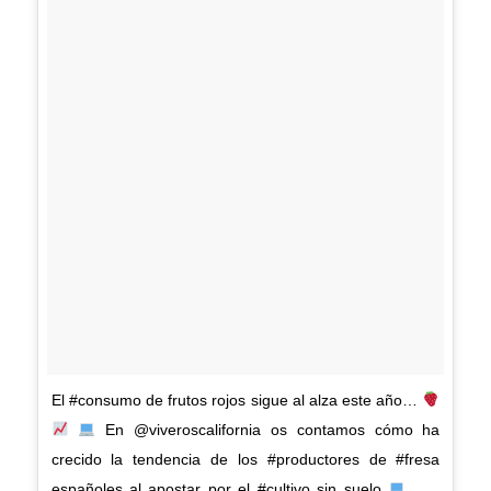
El #consumo de frutos rojos sigue al alza este año…
En @viveroscalifornia os contamos cómo ha
crecido la tendencia de los #productores de #fresa
españoles al apostar por el #cultivo sin suelo
. . .