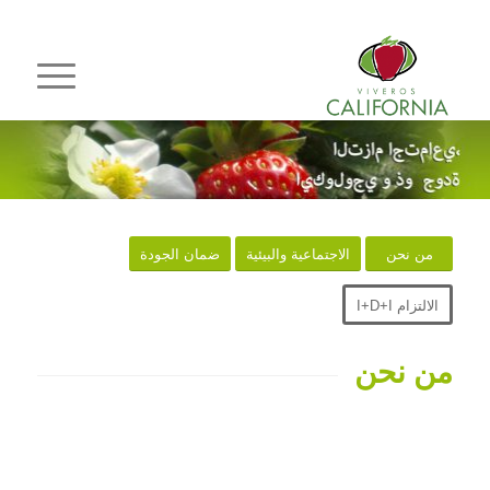
من نحن
الاجتماعية والبيئية
ضمان الجودة
الالتزام I+D+I
من نحن