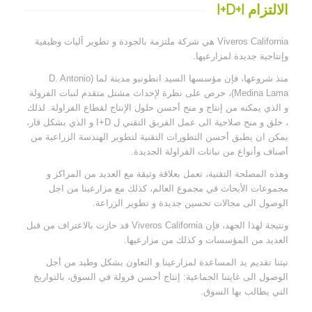
الالتزام I+D+I
Viveros California هي شركة ملتزمة بالجودة و تطوير آليات وظيفية
وإنتاجية جديدة لمزارعيها.
منذ شروعها، فإن مؤسسها السيد انطونيو مدينة لما (D. Antonio
Medina Lama)، حرص على نظرة لإحداث مشتل متقدم لنبات الفرولة
و الذي يمكنه من إنتاج و منح أحسن حلول الإنتاج لقطاع الفراولة. لذلك
، خلق و منح صلاحية الى عمل الفريق التقني ل I+D و الذي بشكل قار،
يمكن ان يطبق أحسن التطورات التقنية لتطوير الهندسة الزراعية من
أصناف وأنواع من نباتات الفراولة الجديدة.
وهذه المصلحة التقنية، تعمل بعلاقة وثيقة مع العديد من المراكز و
مجموعات الأبحاث في مجموع العالم، كذلك مع مزارعينا من اجل
الوصول الى مجالات تحسين جديدة و تطوير الزراعة.
ونتيجة لهذا الجهد، فإن Viveros California قد حازت بالاعتراف من قبل
العديد من المؤسسات و كذلك من مزارعيها.
نيتنا تقديم يد المساعدة لمزارعينا و التعاون بشكل وطيد من أجل
الوصول الى غايتنا الجماعية: إنتاج أحسن فرولة في السوق، بالتواريخ
التي يطالب بها السوق.