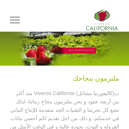
ملتزمون بنجاحك
ب(كاليفورنيا مشاتل) Viveros California مند أكثر
من أربعة عقود و نحن ملتزمون بنجاح زبنائنا، لذلك
نضع كل تجربتنا و التقنيات الجد متقدمة للإنتاج النباتي
في خدمتكم، و ذلك من اجل تقديم لكم أحسن نباتات
الفرولة و التوت، بجودة عالية و في الوقت الأمثل من